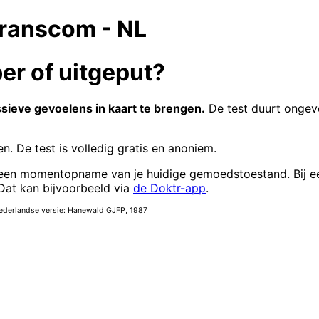
Transcom - NL
ber of uitgeput?
ieve gevoelens in kaart te brengen.
De test duurt ongeve
n. De test is volledig gratis en anoniem.
el een momentopname van je huidige gemoedstoestand. Bij 
Dat kan bijvoorbeeld via
de Doktr-app
.
ederlandse versie: Hanewald GJFP, 1987